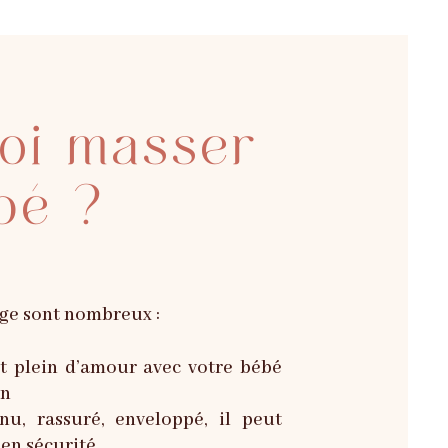
oi masser
bé ?
ge sont nombreux :
t plein d’amour avec votre bébé
en
nu, rassuré, enveloppé, il peut
 en sécurité