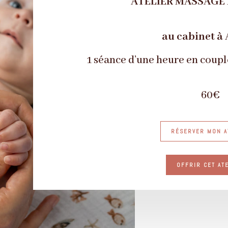
ATELIER MASSAGE
au cabinet à 
1 séance d’une heure en coupl
60€
RÉSERVER MON A
OFFRIR CET AT